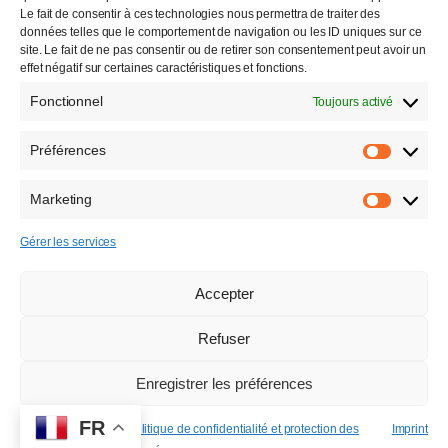
Le fait de consentir à ces technologies nous permettra de traiter des
données telles que le comportement de navigation ou les ID uniques sur ce
Tous droits réservés
site. Le fait de ne pas consentir ou de retirer son consentement peut avoir un
effet négatif sur certaines caractéristiques et fonctions.
2000 –
2026
Fonctionnel
Toujours activé
Préférences
Préfére
Marketing
Marketi
Gérer les services
Accepter
Refuser
Enregistrer les préférences
FR
Politique des
Politique de confidentialité et protection des
Imprint