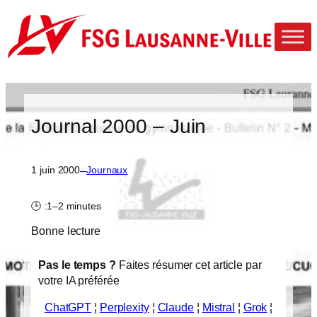
Aller
au
contenu
Journal 2000 – Juin
–
1 juin 2000
Journaux
🕒 :
1–2 minutes
Bonne lecture
Pas le temps ?
Faites résumer cet article par
votre IA préférée
ChatGPT
¦
Perplexity
¦
Claude
¦
Mistral
¦
Grok
¦