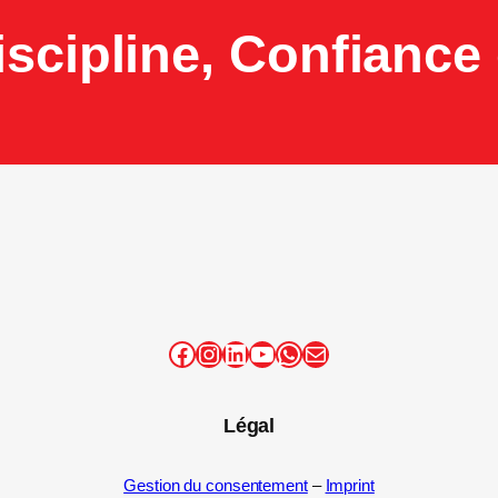
iscipline, Confiance 
Facebook
Instagram
LinkedIn
YouTube
WhatsApp
E-mail
Légal
Gestion du consentement
–
Imprint