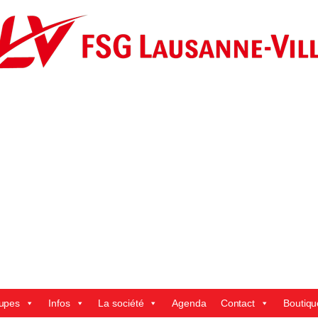
upes
Infos
La société
Agenda
Contact
Boutiqu