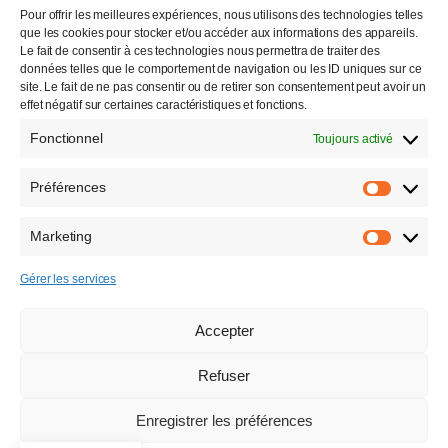
Pour offrir les meilleures expériences, nous utilisons des technologies telles
que les cookies pour stocker et/ou accéder aux informations des appareils.
Le fait de consentir à ces technologies nous permettra de traiter des
données telles que le comportement de navigation ou les ID uniques sur ce
Tous droits réservés
site. Le fait de ne pas consentir ou de retirer son consentement peut avoir un
effet négatif sur certaines caractéristiques et fonctions.
2000 –
2026
Fonctionnel
Toujours activé
Préférences
Préfére
Marketing
Marketi
Gérer les services
Accepter
Refuser
Enregistrer les préférences