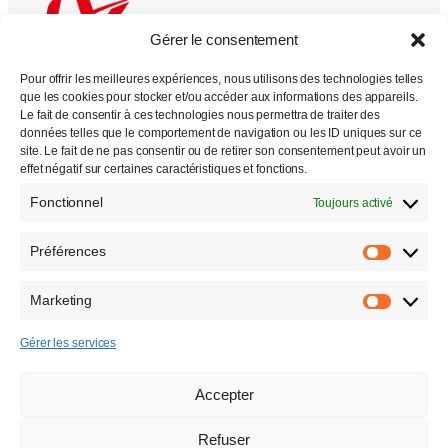
Gérer le consentement
Pour offrir les meilleures expériences, nous utilisons des technologies telles
que les cookies pour stocker et/ou accéder aux informations des appareils.
Le fait de consentir à ces technologies nous permettra de traiter des
données telles que le comportement de navigation ou les ID uniques sur ce
Tous droits réservés
site. Le fait de ne pas consentir ou de retirer son consentement peut avoir un
effet négatif sur certaines caractéristiques et fonctions.
2000 –
2026
Fonctionnel
Toujours activé
Préférences
Préfére
Marketing
Marketi
Gérer les services
Accepter
Refuser