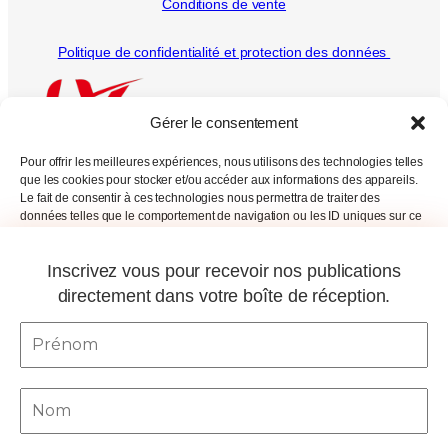
Conditions de vente
Politique de confidentialité et protection des données
Gérer le consentement
Pour offrir les meilleures expériences, nous utilisons des technologies telles
que les cookies pour stocker et/ou accéder aux informations des appareils.
Le fait de consentir à ces technologies nous permettra de traiter des
données telles que le comportement de navigation ou les ID uniques sur ce
Tous droits réservés
site. Le fait de ne pas consentir ou de retirer son consentement peut avoir un
effet négatif sur certaines caractéristiques et fonctions.
2000 –
2026
Inscrivez vous pour recevoir nos publications
Fonctionnel
Toujours activé
directement dans votre boîte de réception.
Préférences
Préfére
Marketing
Marketi
Gérer les services