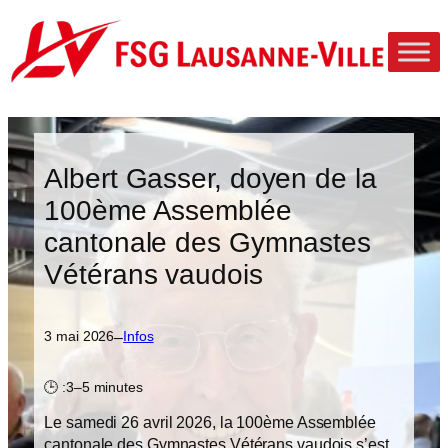
Aller
au
contenu
Albert Gasser, doyen de la
100ème Assemblée
cantonale des Gymnastes
Vétérans vaudois
–
3 mai 2026
Infos
🕒 :
3–5 minutes
Le samedi 26 avril 2026, la 100ème Assemblée
cantonale des Gymnastes Vétérans vaudois s’est