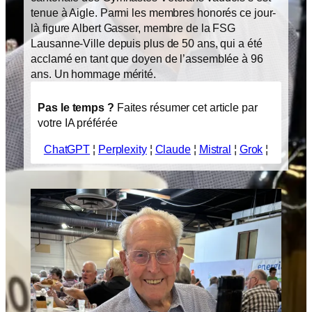
tenue à Aigle. Parmi les membres honorés ce jour-
là figure Albert Gasser, membre de la FSG
Lausanne-Ville depuis plus de 50 ans, qui a été
acclamé en tant que doyen de l’assemblée à 96
ans. Un hommage mérité.
Pas le temps ?
Faites résumer cet article par
votre IA préférée
ChatGPT
¦
Perplexity
¦
Claude
¦
Mistral
¦
Grok
¦