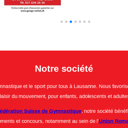
Notre société
nastique et le sport pour tous à Lausanne. Nous favoriso
laisir du mouvement, pour enfants, adolescents et adulte
édération Suisse de Gymnastique
, notre société bénéf
ements et concours, notamment au sein de l’
Union Roma