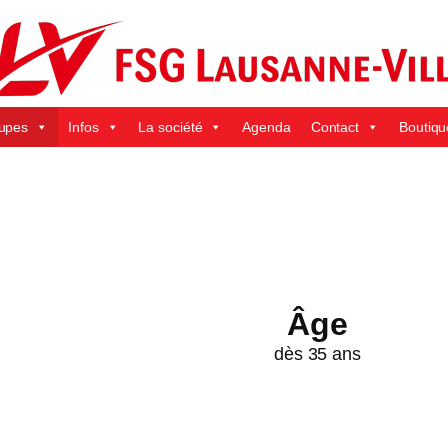
upes
Infos
La société
Agenda
Contact
Boutiqu
Âge
dès 35 ans