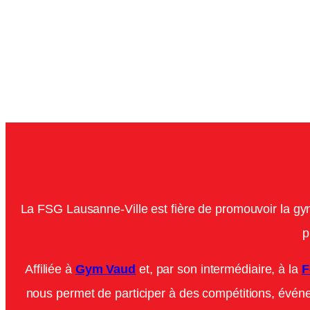
La FSG Lausanne-Ville est fière de promouvoir la gym
p
Affiliée à
Gym Vaud
et, par son intermédiaire, à la
F
nous permet de participer à des compétitions, évén