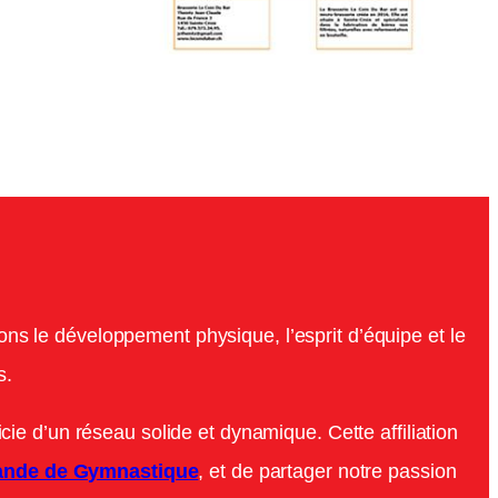
ns le développement physique, l’esprit d’équipe et le
s.
icie d’un réseau solide et dynamique. Cette affiliation
nde de Gymnastique
, et de partager notre passion