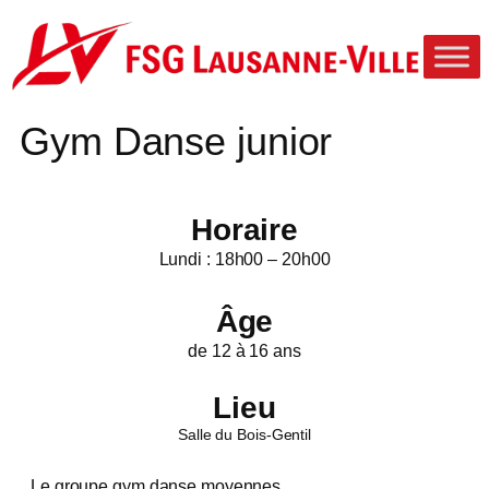
Aller
au
contenu
Gym Danse junior
Horaire
Lundi : 18h00 – 20h00
Âge
de 12 à 16 ans
Lieu
Salle du Bois-Gentil
Le groupe gym danse moyennes