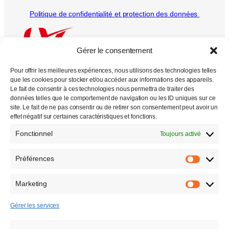
Politique de confidentialité et protection des données
Gérer le consentement
Pour offrir les meilleures expériences, nous utilisons des technologies telles
que les cookies pour stocker et/ou accéder aux informations des appareils.
Le fait de consentir à ces technologies nous permettra de traiter des
données telles que le comportement de navigation ou les ID uniques sur ce
Tous droits réservés
site. Le fait de ne pas consentir ou de retirer son consentement peut avoir un
effet négatif sur certaines caractéristiques et fonctions.
2000 –
2026
Fonctionnel
Toujours activé
Préférences
Préfére
Marketing
Marketi
Gérer les services