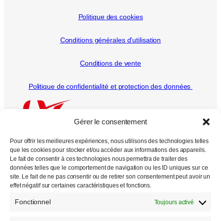
Politique des cookies
Conditions générales d’utilisation
Conditions de vente
Politique de confidentialité et protection des données
Gérer le consentement
Pour offrir les meilleures expériences, nous utilisons des technologies telles
que les cookies pour stocker et/ou accéder aux informations des appareils.
Le fait de consentir à ces technologies nous permettra de traiter des
données telles que le comportement de navigation ou les ID uniques sur ce
Tous droits réservés
site. Le fait de ne pas consentir ou de retirer son consentement peut avoir un
effet négatif sur certaines caractéristiques et fonctions.
2000 –
2026
Fonctionnel
Toujours activé