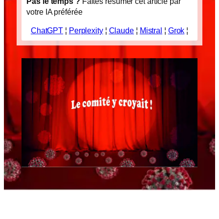
Pas le temps ?
Faites résumer cet article par
votre IA préférée
ChatGPT
¦
Perplexity
¦
Claude
¦
Mistral
¦
Grok
¦