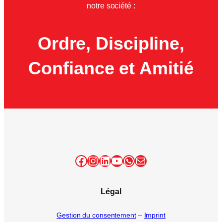
notre société :
Ordre, Discipline,
Confiance et Amitié
Facebook
Instagram
LinkedIn
YouTube
WhatsApp
E-mail
Légal
Gestion du consentement
–
Imprint