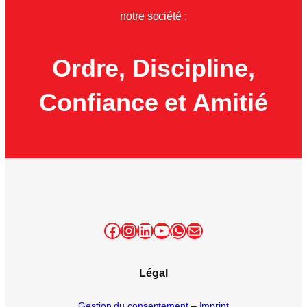
notre société :
Ordre, Discipline,
Confiance et Amitié
Facebook
Instagram
LinkedIn
YouTube
WhatsApp
E-mail
Légal
Gestion du consentement
–
Imprint